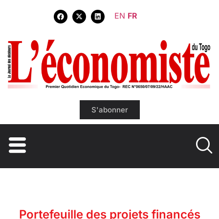
EN
FR
S'abonner
Portefeuille des projets financés