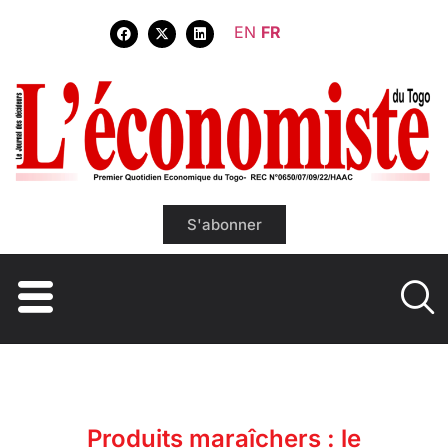
EN
FR
S'abonner
Produits maraîchers : le