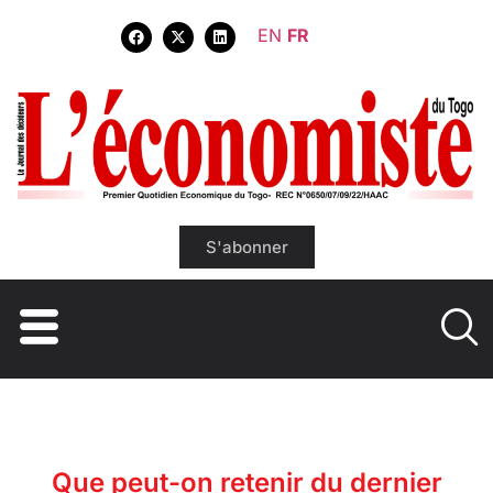
EN
FR
S'abonner
Que peut-on retenir du dernier