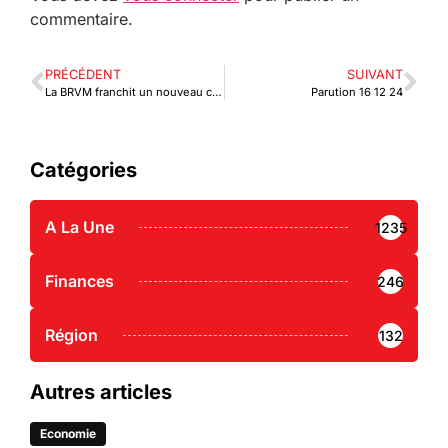
commentaire.
PRÉCÉDENT
SUIVANT
La BRVM franchit un nouveau cap avec une capitalisation record de plus de 10 000 milliards de FCFA
Parution 16 12 24
Catégories
A La Une
1235
Finances
246
Région
132
Autres articles
Economie