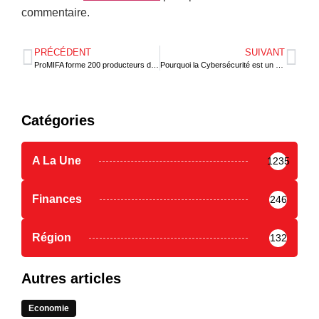
commentaire.
PRÉCÉDENT
SUIVANT
ProMIFA forme 200 producteurs dans la préfecture de Vo
Pourquoi la Cybersécurité est un domaine critique pour les États Africains ?
Catégories
A La Une
1235
Finances
246
Région
132
Autres articles
Economie