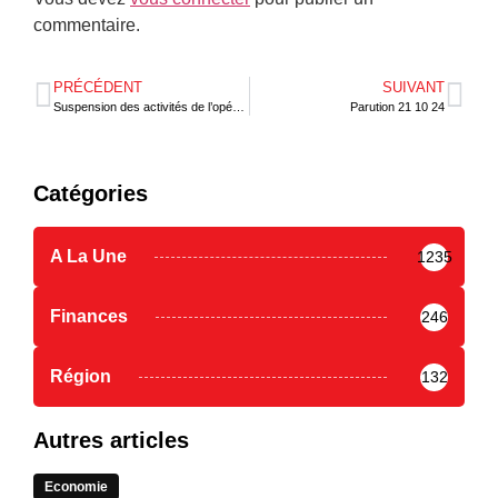
commentaire.
PRÉCÉDENT
SUIVANT
Suspension des activités de l’opérateur de transport YANGO au Togo
Parution 21 10 24
Catégories
A La Une
1235
Finances
246
Région
132
Autres articles
Economie