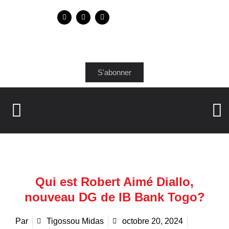
S'abonner
Qui est Robert Aimé Diallo,
nouveau DG de IB Bank Togo?
Par
Tigossou Midas
octobre 20, 2024