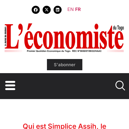
EN
FR
S'abonner
Qui est Simplice Assih, le