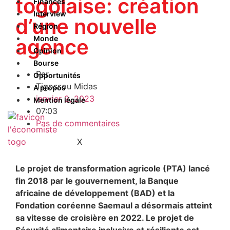
togolaise: création
Finances
Interview
d’une nouvelle
Région
Monde
agence
Opinion
Bourse
Par
Opportunités
Tigossou Midas
A propos
janvier 2, 2023
Mention légale
07:03
Pas de commentaires
X
Le projet de transformation agricole (PTA) lancé
fin 2018 par le gouvernement, la Banque
africaine de développement (BAD) et la
Fondation coréenne Saemaul a désormais atteint
sa vitesse de croisière en 2022. Le projet de