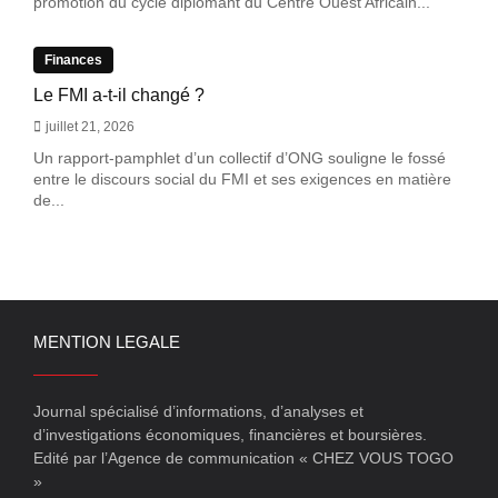
promotion du cycle diplômant du Centre Ouest Africain...
Finances
Le FMI a-t-il changé ?
juillet 21, 2026
Un rapport-pamphlet d’un collectif d’ONG souligne le fossé
entre le discours social du FMI et ses exigences en matière
de...
MENTION LEGALE
Journal spécialisé d’informations, d’analyses et
d’investigations économiques, financières et boursières.
Edité par l’Agence de communication « CHEZ VOUS TOGO
»