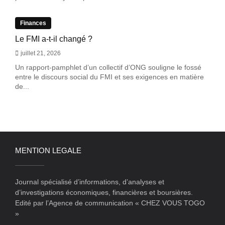
Finances
Le FMI a-t-il changé ?
juillet 21, 2026
Un rapport-pamphlet d’un collectif d’ONG souligne le fossé
entre le discours social du FMI et ses exigences en matière
de...
MENTION LEGALE
Journal spécialisé d’informations, d’analyses et
d’investigations économiques, financières et boursières.
Edité par l’Agence de communication « CHEZ VOUS TOGO
»