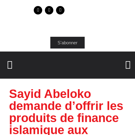
S'abonner
Sayid Abeloko
demande d’offrir les
produits de finance
islamique aux