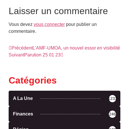
Laisser un commentaire
Vous devez
vous connecter
pour publier un
commentaire.
Précédent
L’AMF-UMOA, un nouvel essor en visibilité
Suivant
Parution 25 01 23
Catégories
A La Une
1233
Finances
246