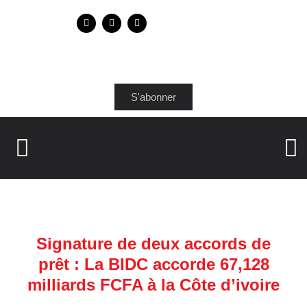
S'abonner
Signature de deux accords de
prêt : La BIDC accorde 67,128
milliards FCFA à la Côte d’ivoire