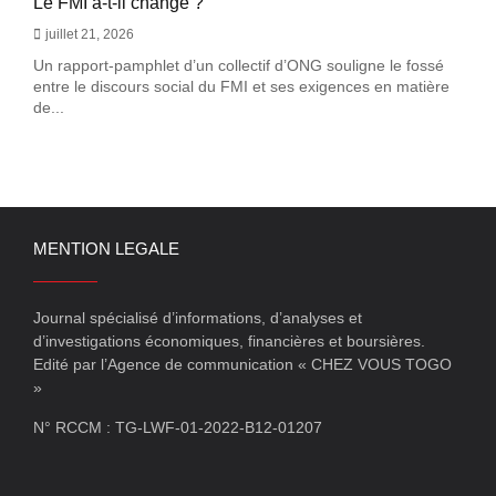
Le FMI a-t-il changé ?
juillet 21, 2026
Un rapport-pamphlet d’un collectif d’ONG souligne le fossé
entre le discours social du FMI et ses exigences en matière
de...
MENTION LEGALE
Journal spécialisé d’informations, d’analyses et
d’investigations économiques, financières et boursières.
Edité par l’Agence de communication « CHEZ VOUS TOGO
»
N° RCCM : TG-LWF-01-2022-B12-01207