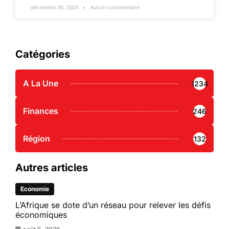
décembre 26, 2025
Aucun commentaire
Catégories
A La Une
1234
Finances
246
Région
132
Autres articles
Economie
L’Afrique se dote d’un réseau pour relever les défis
économiques