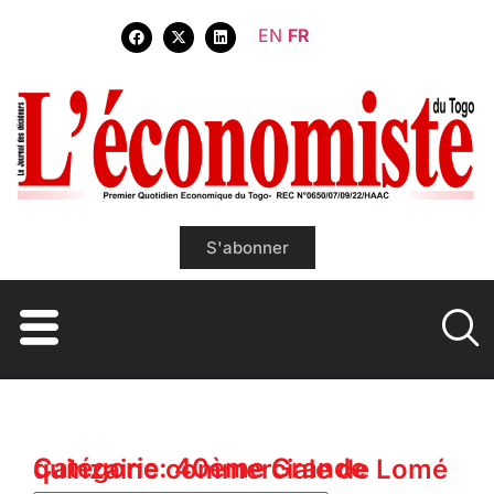
EN
FR
S'abonner
Catégorie: 40ème Grande quinzaine commerciale de Lomé