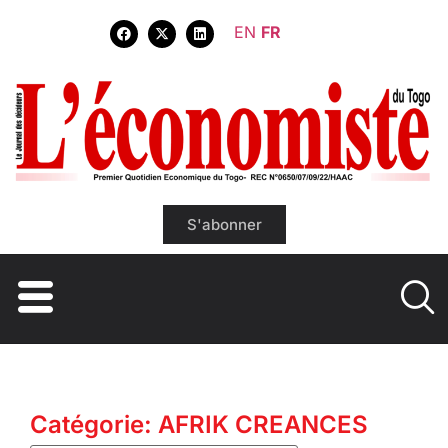
EN
FR
S'abonner
Catégorie: AFRIK CREANCES