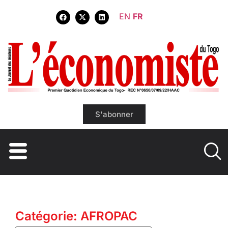
EN
FR
S'abonner
Catégorie: AFROPAC