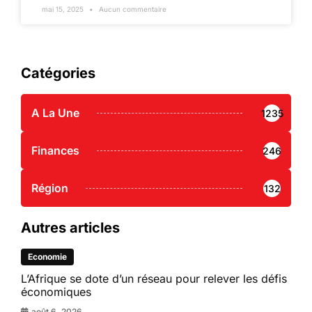
mai 15, 2025
Aucun commentaire
Catégories
A La Une
1235
Finances
246
Région
132
Autres articles
Economie
L’Afrique se dote d’un réseau pour relever les défis
économiques
août 6, 2026