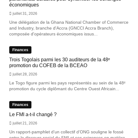
économiques
juillet 31, 2026
Une délégation de la Ghana National Chamber of Commerce
and Industry, branche d'Accra (GNCCI Accra Branch),
composée d'opérateurs économiques issus...
Finances
Trois Togolais parmi les 30 auditeurs de la 48ᵉ
promotion du COFEB de la BCEAO
juillet 28, 2026
Le Togo figure parmi les pays représentés au sein de la 48ᵉ
promotion du cycle diplômant du Centre Ouest Africain...
Finances
Le FMI a-t-il changé ?
juillet 21, 2026
Un rapport-pamphlet d’un collectif d’ONG souligne le fossé
entre le discours social du FMI et ses exigences en matière