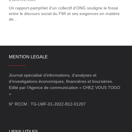
Un rapport-pamphlet d’un collectif d’ONG souligne le fossé
entre le discours social du FMI et ses exigences en matière
de...
MENTION LEGALE
Journal spécialisé d’informations, d’analyses et
d’investigations économiques, financières et boursières.
Edité par l’Agence de communication « CHEZ VOUS TOGO
»
N° RCCM : TG-LWF-01-2022-B12-01207
LIENS UTILES