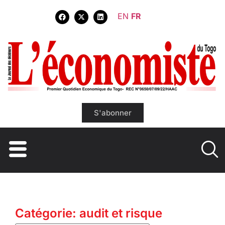
EN
FR
S'abonner
Catégorie: audit et risque