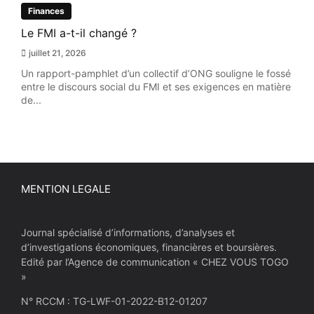
Finances
Le FMI a-t-il changé ?
juillet 21, 2026
Un rapport-pamphlet d’un collectif d’ONG souligne le fossé
entre le discours social du FMI et ses exigences en matière
de...
MENTION LEGALE
Journal spécialisé d’informations, d’analyses et
d’investigations économiques, financières et boursières.
Edité par l’Agence de communication « CHEZ VOUS TOGO
»
N° RCCM : TG-LWF-01-2022-B12-01207