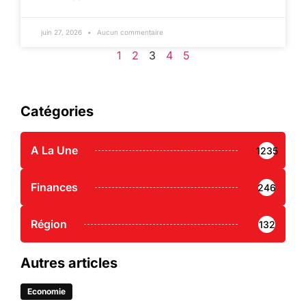
juin 27, 2026
Aucun commentaire
1
2
3
4
5
Catégories
A La Une
1235
Finances
246
Région
132
Autres articles
Economie