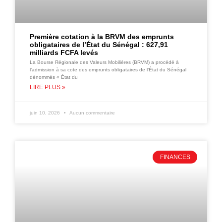
Première cotation à la BRVM des emprunts
obligataires de l’État du Sénégal : 627,91
milliards FCFA levés
La Bourse Régionale des Valeurs Mobilières (BRVM) a procédé à
l’admission à sa cote des emprunts obligataires de l’État du Sénégal
dénommés « État du
LIRE PLUS »
juin 10, 2026
Aucun commentaire
FINANCES