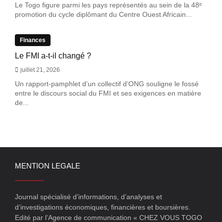
Le Togo figure parmi les pays représentés au sein de la 48ᵉ
promotion du cycle diplômant du Centre Ouest Africain...
Finances
Le FMI a-t-il changé ?
juillet 21, 2026
Un rapport-pamphlet d’un collectif d’ONG souligne le fossé
entre le discours social du FMI et ses exigences en matière
de...
MENTION LEGALE
Journal spécialisé d’informations, d’analyses et
d’investigations économiques, financières et boursières.
Edité par l’Agence de communication « CHEZ VOUS TOGO