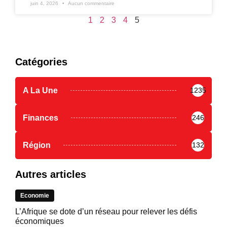
juin 4, 2026
Aucun commentaire
1
2
3
4
5
Catégories
A La Une
1235
Finances
246
Région
132
Autres articles
Economie
L’Afrique se dote d’un réseau pour relever les défis
économiques