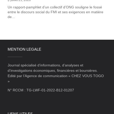
Un rapport-pamphlet d’un collectif d’ONG souligne le fossé
entre le discours social du FMI et ses exigences en matière
de...
MENTION LEGALE
Journal spécialisé d’informations, d’analyses et
d’investigations économiques, financières et boursières.
Edité par l’Agence de communication « CHEZ VOUS TOGO
»
N° RCCM : TG-LWF-01-2022-B12-01207
LIENS UTILES