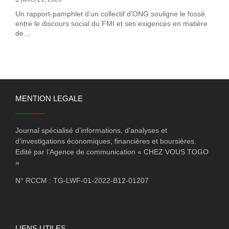
Un rapport-pamphlet d’un collectif d’ONG souligne le fossé
entre le discours social du FMI et ses exigences en matière
de...
MENTION LEGALE
Journal spécialisé d’informations, d’analyses et
d’investigations économiques, financières et boursières.
Edité par l’Agence de communication « CHEZ VOUS TOGO
»
N° RCCM : TG-LWF-01-2022-B12-01207
LIENS UTILES