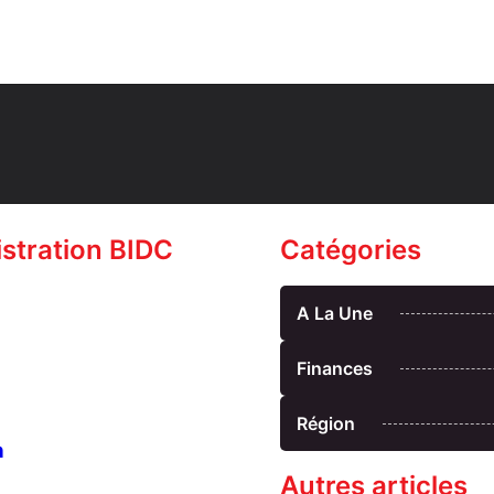
istration BIDC
Catégories
A La Une
Finances
Région
n
Autres articles