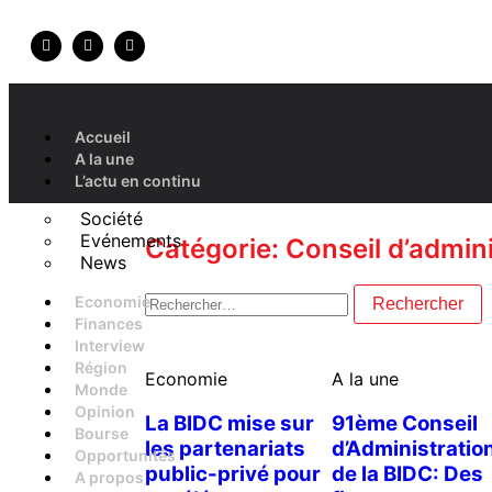
Accueil
A la une
L’actu en continu
Société
Evénements
Catégorie: Conseil d’admin
News
Economie
Finances
Interview
Région
Economie
A la une
Monde
Opinion
La BIDC mise sur
91ème Conseil
Bourse
les partenariats
d’Administratio
Opportunités
public-privé pour
de la BIDC: Des
A propos