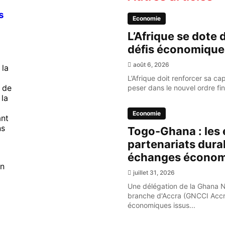
s
Economie
L’Afrique se dote 
défis économique
l
août 6, 2026
 la
L’Afrique doit renforcer sa ca
 de
peser dans le nouvel ordre fi
la
Economie
nt
ns
Togo-Ghana : les 
partenariats dura
échanges économ
n
juillet 31, 2026
Une délégation de la Ghana 
branche d'Accra (GNCCI Accr
économiques issus...