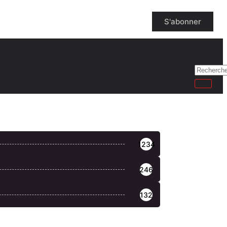
S'abonner
1234
246
132