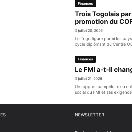
Finances
Trois Togolais par
promotion du CO
juillet 28, 2026
Le Togo figure parmi les pays
cycle diplômant du Centre Oue
Finances
Le FMI a-t-il chan
juillet 21, 2026
Un rapport-pamphlet d’un coll
social du FMI et ses exigence
LES
NEWSLETTER