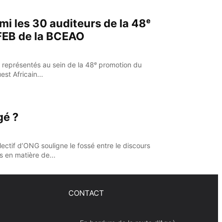
mi les 30 auditeurs de la 48ᵉ
FEB de la BCEAO
 représentés au sein de la 48ᵉ promotion du
st Africain...
gé ?
ectif d’ONG souligne le fossé entre le discours
s en matière de...
CONTACT