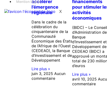
accélérer
financements
Mention légale
l’émergence
pour stimuler le
X
régionale
activités
économiques
Dans le cadre de la
célébration du
(BIDC) – Le Consei
cinquantenaire de la
d’Administration de
Communauté
Banque
Économique des États
d’Investissement et
de l’Afrique de l’Ouest
Développement de 
(CEDEAO), la Banque
CEDEAO (BIDC) a
d’Investissement et de
approuvé un monta
Développement
total de 230 millio
d’euros
Lire plus »
juin 3, 2025
Aucun
Lire plus »
commentaire
avril 10, 2025
Aucu
commentaire