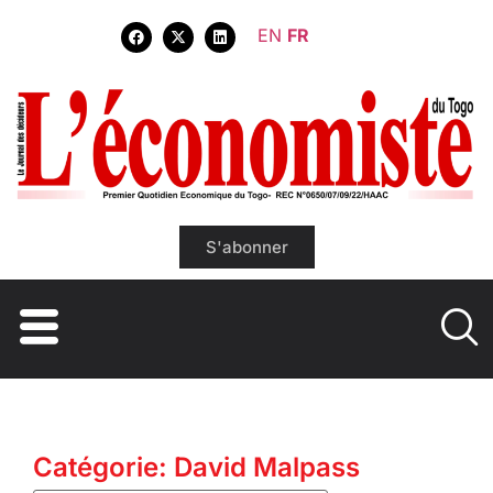
EN
FR
S'abonner
Catégorie: David Malpass