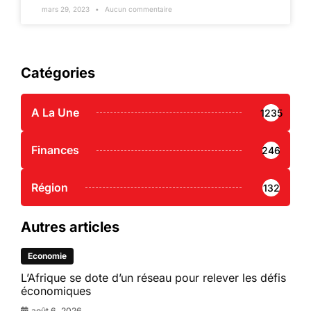
mars 29, 2023
Aucun commentaire
Catégories
A La Une
1235
Finances
246
Région
132
Autres articles
Economie
L’Afrique se dote d’un réseau pour relever les défis
économiques
août 6, 2026