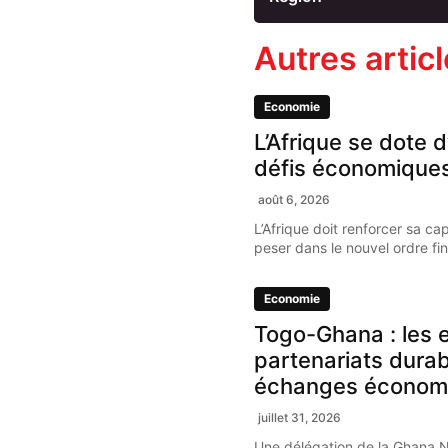
Autres artic
Economie
L’Afrique se dote d
défis économique
août 6, 2026
L’Afrique doit renforcer sa ca
peser dans le nouvel ordre fi
Economie
Togo-Ghana : les e
partenariats dura
échanges économ
juillet 31, 2026
Une délégation de la Ghana 