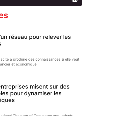
les
’un réseau pour relever les
s
pacité à produire des connaissances si elle veut
nancier et économique...
ntreprises misent sur des
bles pour dynamiser les
iques
National Chamber of Commerce and Industry,