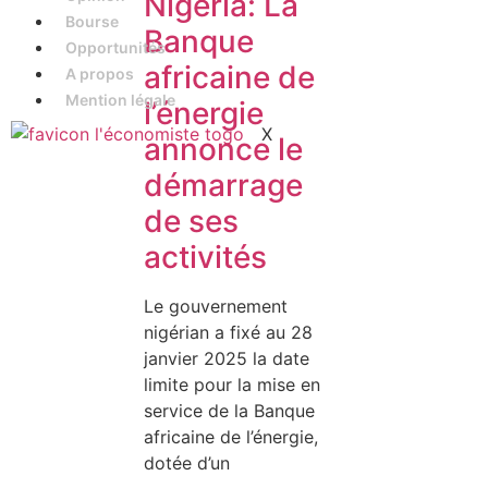
Nigeria: La
Bourse
Banque
Opportunités
africaine de
A propos
Mention légale
l’énergie
X
annonce le
démarrage
de ses
activités
Le gouvernement
nigérian a fixé au 28
janvier 2025 la date
limite pour la mise en
service de la Banque
africaine de l’énergie,
dotée d’un