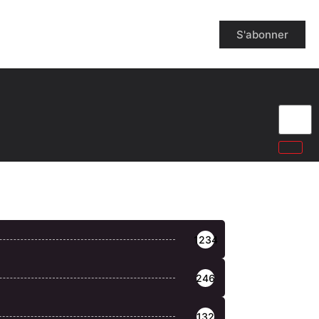
S'abonner
1234
246
132