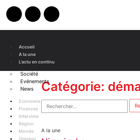
Accueil
A la une
L’actu en continu
Société
Evénements
Catégorie: dém
News
Economie
Finances
Interview
Région
A la une
Monde
Opinion