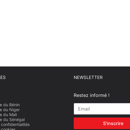
LES
NEWSLETTER
Restez informé !
e du Bénin
e du Niger
e du Mali
e du Sénégal
S'inscrire
 confidentialités
e cookies