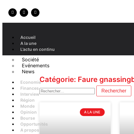
Accueil
A la une
L’actu en continu
Société
Evénements
News
Catégorie: Faure gnassing
Economie
Finances
Interview
Région
Monde
Opinion
A LA UNE
Bourse
Opportunités
A propos