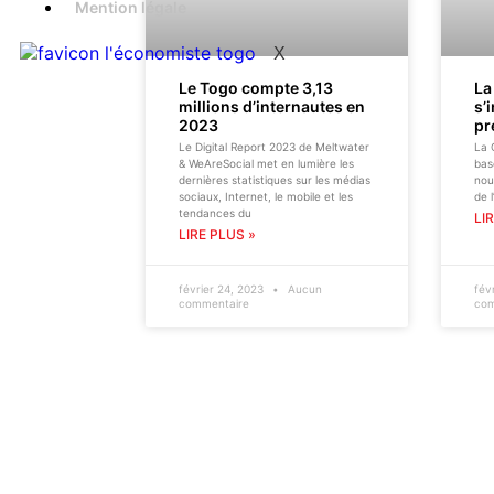
Mention légale
X
Le Togo compte 3,13
La
millions d’internautes en
s’
2023
pr
Le Digital Report 2023 de Meltwater
La 
& WeAreSocial met en lumière les
bas
dernières statistiques sur les médias
nou
sociaux, Internet, le mobile et les
de 
tendances du
LI
LIRE PLUS »
février 24, 2023
Aucun
fév
commentaire
com