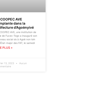
 COOPEC AVE
implante dans la
éfecture d’Agoènyivé
COOPEC AVE, une institution de
e de Fucec-Togo a inauguré son
veau social sis à Agoè non loin
l’État-major des FAT, le samedi
RE PLUS »
rier 13, 2023
Aucun
mentaire