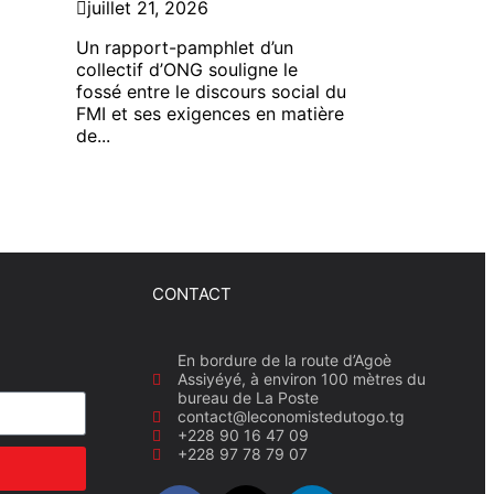
juillet 21, 2026
Un rapport-pamphlet d’un
collectif d’ONG souligne le
fossé entre le discours social du
FMI et ses exigences en matière
de...
CONTACT
En bordure de la route d’Agoè
Assiyéyé, à environ 100 mètres du
bureau de La Poste
contact@leconomistedutogo.tg
+228 90 16 47 09
+228 97 78 79 07