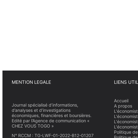
MENTION LEGALE
LIENS UTI
Accueil
Journal spécialisé d’informations,
A propos
d’analyses et d’investigations
L'économist
économiques, financières et boursières.
L'économist
Edité par l’Agence de communication «
L'économist
CHEZ VOUS TOGO »
L'économist
Politique de
N° RCCM : TG-LWF-01-2022-B12-01207
Politique d