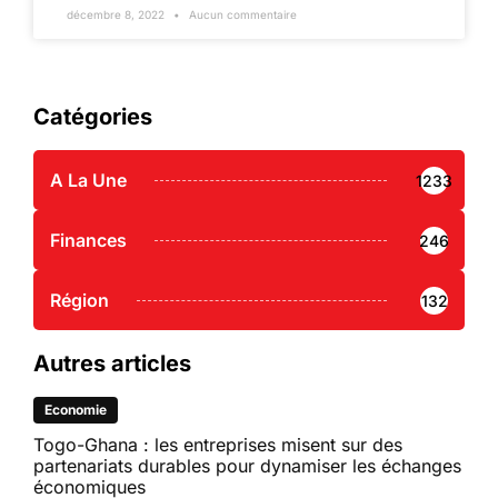
décembre 8, 2022
Aucun commentaire
Catégories
A La Une
1233
Finances
246
Région
132
Autres articles
Economie
Togo-Ghana : les entreprises misent sur des
partenariats durables pour dynamiser les échanges
économiques