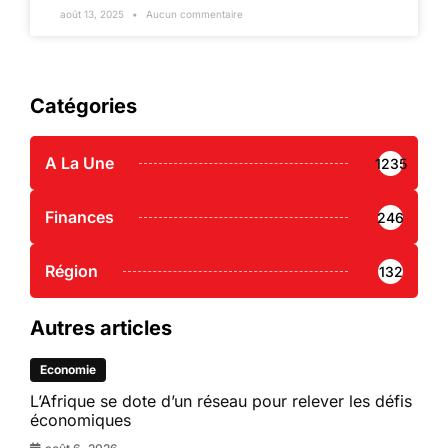
août 13, 2025
Aucun commentaire
Catégories
A La Une
1235
Finances
246
Région
132
Autres articles
Economie
L’Afrique se dote d’un réseau pour relever les défis
économiques