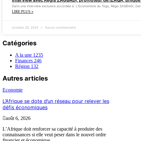
Dans une interview exclusive accordée à L’Economiste du Togo, Régis ZAGBADI, Data
LIRE PLUS »
octobre 29, 2024
Aucun commentaire
Catégories
A la une
1235
Finances
246
Région
132
Autres articles
Economie
L’Afrique se dote d’un réseau pour relever les
défis économiques
août 6, 2026
L’Afrique doit renforcer sa capacité à produire des
connaissances si elle veut peser dans le nouvel ordre
financier et économique...