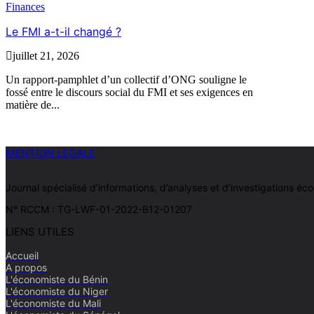
Finances
Le FMI a-t-il changé ?
juillet 21, 2026
Un rapport-pamphlet d’un collectif d’ONG souligne le
fossé entre le discours social du FMI et ses exigences en
matière de...
MENTION LEGALE
Journal spécialisé d’informations, d’analyses et d’investigations
N° RCCM : TG-LWF-01-2022-B12-01207
LIENS UTILES
Accueil
A propos
L'économiste du Bénin
L'économiste du Niger
L'économiste du Mali