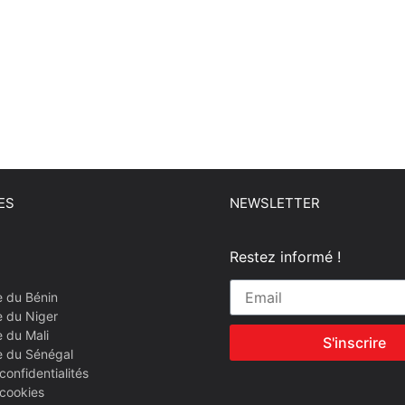
ES
NEWSLETTER
Restez informé !
e du Bénin
e du Niger
 du Mali
S'inscrire
e du Sénégal
confidentialités
 cookies