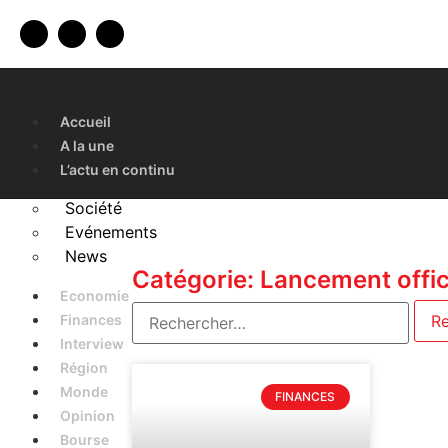
Accueil
A la une
L’actu en continu
Société
Evénements
News
Catégorie: Lancement offici
Economie
Finances
Interview
Région
Monde
FINANCES
Opinion
Bourse