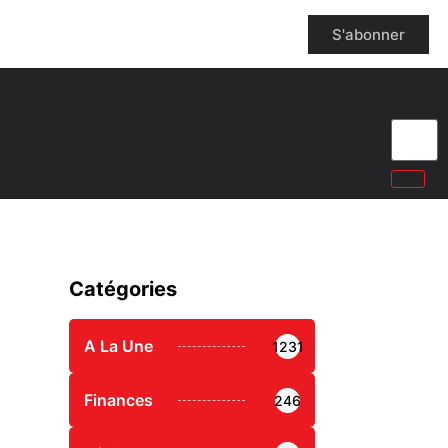
S'abonner
Catégories
A La Une
1231
Finances
246