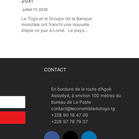
2031
juillet 17, 2026
Le Togo et le Groupe de la Banque
mondiale ont franchi une nouvelle
étape ce jour à Lomé. Le pays...
CONTACT
En bordure de la route d’Agoè
Assiyéyé, à environ 100 mètres du
bureau de La Poste
contact@leconomistedutogo.tg
+228 90 16 47 09
+228 97 78 79 07