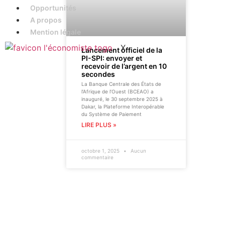
Opportunités
A propos
Mention légale
X
Lancement officiel de la
PI-SPI: envoyer et
recevoir de l’argent en 10
secondes
La Banque Centrale des États de
l’Afrique de l’Ouest (BCEAO) a
inauguré, le 30 septembre 2025 à
Dakar, la Plateforme Interopérable
du Système de Paiement
LIRE PLUS »
octobre 1, 2025
Aucun
commentaire