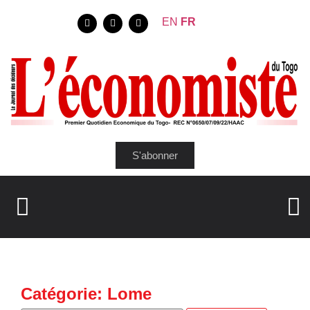
EN
FR
S'abonner
Catégorie: Lome