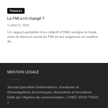
Finances
Le FMI a-t-il changé ?
juillet 21, 2026
Un rapport-pamphlet d’un collectif d’ONG souligne le fossé
entre le discours social du FMI et ses exigences en matière
de...
MENTION LEGALE
Journal spécialisé d’informations, d’analyses et
d’investigations économiques, financières et boursières.
Edité par l’Agence de communication « CHEZ VOUS TOGO
»