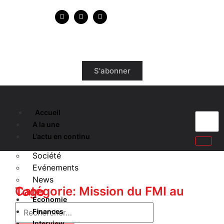
S'abonner
Accueil
A la une
L’actu en continu
Société
Evénements
News
Catégorie: Mission du FMI au Togo
Economie
Finances
Interview