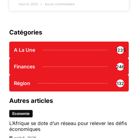
mars 6, 2023
Aucun commentaire
Catégories
A La Une
1235
Finances
246
Région
132
Autres articles
Economie
L’Afrique se dote d’un réseau pour relever les défis
économiques
août 6, 2026