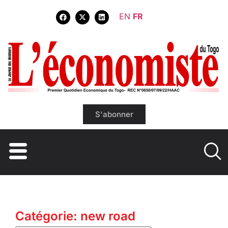
EN
FR
S'abonner
Catégorie: new road