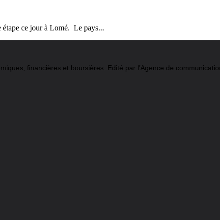
 étape ce jour à Lomé. Le pays...
conomiques, financières et boursières. Edité par l’Agence de communi