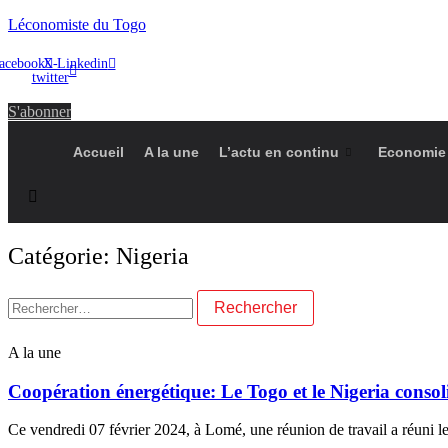
Léconomiste du Togo
acebook
X-
Linkedin
twitter
S'abonner
Accueil
A la une
L’actu en continu
Economie
Catégorie: Nigeria
Rechercher :
A la une
Coopération énergétique: Le Togo et le Nigeria conso
Ce vendredi 07 février 2024, à Lomé, une réunion de travail a réuni le