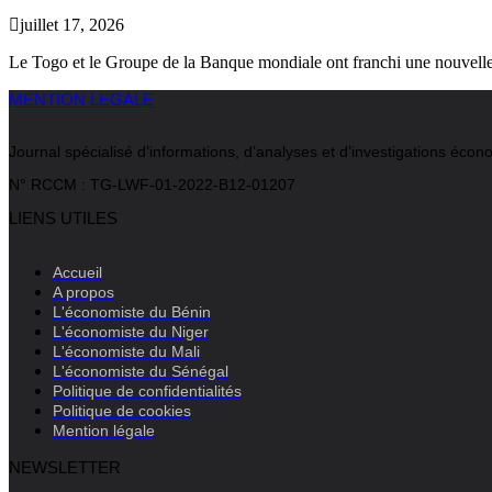
juillet 17, 2026
Le Togo et le Groupe de la Banque mondiale ont franchi une nouvelle
MENTION LEGALE
Journal spécialisé d’informations, d’analyses et d’investigations é
N° RCCM : TG-LWF-01-2022-B12-01207
LIENS UTILES
Accueil
A propos
L'économiste du Bénin
L'économiste du Niger
L'économiste du Mali
L'économiste du Sénégal
Politique de confidentialités
Politique de cookies
Mention légale
NEWSLETTER