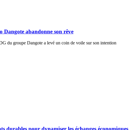
liko Dangote abandonne son rêve
PDG du groupe Dangote a levé un coin de voile sur son intention
iats durables pour dynamiser les échanges économiques