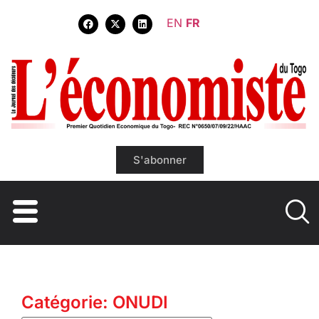
EN
FR
S'abonner
Catégorie: ONUDI