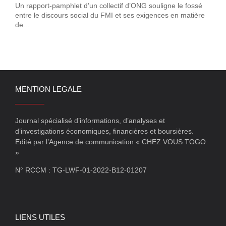
Un rapport-pamphlet d’un collectif d’ONG souligne le fossé
entre le discours social du FMI et ses exigences en matière
de...
MENTION LEGALE
Journal spécialisé d’informations, d’analyses et
d’investigations économiques, financières et boursières.
Edité par l’Agence de communication « CHEZ VOUS TOGO
»
N° RCCM : TG-LWF-01-2022-B12-01207
LIENS UTILES