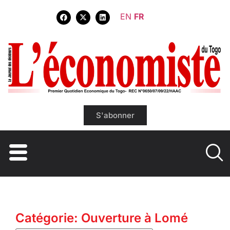
EN
FR
S'abonner
Catégorie: Ouverture à Lomé