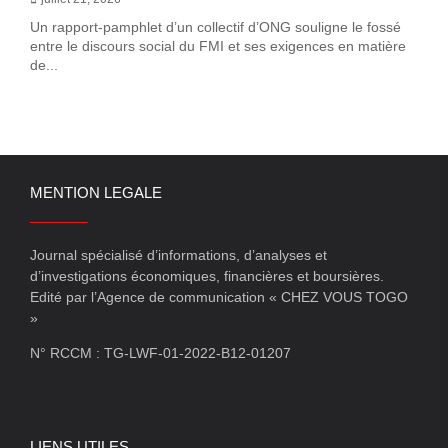
Un rapport-pamphlet d’un collectif d’ONG souligne le fossé
entre le discours social du FMI et ses exigences en matière
de...
MENTION LEGALE
Journal spécialisé d’informations, d’analyses et
d’investigations économiques, financières et boursières.
Edité par l’Agence de communication « CHEZ VOUS TOGO
»
N° RCCM : TG-LWF-01-2022-B12-01207
LIENS UTILES