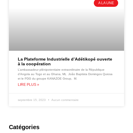
A LA UNE
La Plateforme Industrielle d’Adétikopé ouverte
à la coopération
L’ambassadeur plénipotentiaire extraordinaire de la République
d’Angola au Togo et au Ghana, ML João Baptista Domingos Quiosa
et le PDG du groupe KANAZOE Group, M.
LIRE PLUS »
septembre 15, 2023
Aucun commentaire
Catégories