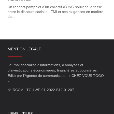
Un rapport-pamphlet d’un collectif d’ONG souligne le fossé
entre le discours social du FMI et ses exigences en matière
de...
MENTION LEGALE
Journal spécialisé d’informations, d’analyses et
d’investigations économiques, financières et boursières.
Edité par l’Agence de communication « CHEZ VOUS TOGO
»
N° RCCM : TG-LWF-01-2022-B12-01207
LIENS UTILES