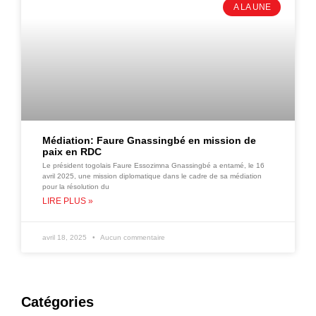
A LA UNE
Médiation: Faure Gnassingbé en mission de
paix en RDC
Le président togolais Faure Essozimna Gnassingbé a entamé, le 16
avril 2025, une mission diplomatique dans le cadre de sa médiation
pour la résolution du
LIRE PLUS »
avril 18, 2025
Aucun commentaire
Catégories