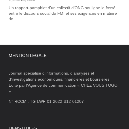
Un rapport-pamphlet d’un collectif d’ONG souligne le fossé
entre le discours social du FMI et ses exigences en matière
de...
MENTION LEGALE
Journal spécialisé d’informations, d’analyses et
d’investigations économiques, financières et boursières.
Edité par l’Agence de communication « CHEZ VOUS TOGO
»
N° RCCM : TG-LWF-01-2022-B12-01207
LIENS UTILES