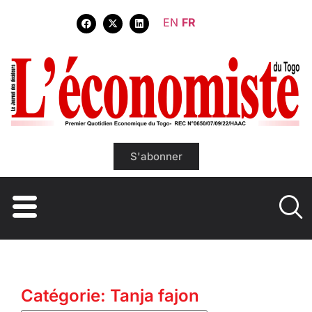
EN
FR
S'abonner
Catégorie: Tanja fajon