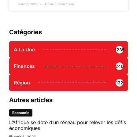
avril 10, 2025
Aucun commentaire
Catégories
A La Une
1235
Finances
246
Région
132
Autres articles
Economie
L’Afrique se dote d’un réseau pour relever les défis
économiques
août 6, 2026