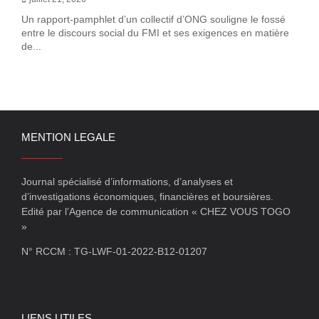
Un rapport-pamphlet d’un collectif d’ONG souligne le fossé
entre le discours social du FMI et ses exigences en matière
de...
MENTION LEGALE
Journal spécialisé d’informations, d’analyses et
d’investigations économiques, financières et boursières.
Edité par l’Agence de communication « CHEZ VOUS TOGO
»
N° RCCM : TG-LWF-01-2022-B12-01207
LIENS UTILES