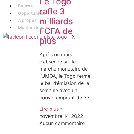
Le Togo
Bourse
rafle 3
Opportunités
milliards
A propos
Mention légale
FCFA de
X
plus
Après un mois
d’absence sur le
marché monétaire de
l’UMOA, le Togo ferme
le bal d’émission de la
semaine avec un
nouvel emprunt de 33
Lire plus »
novembre 14, 2022
Aucun commentaire