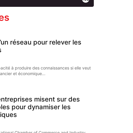
les
’un réseau pour relever les
s
pacité à produire des connaissances si elle veut
nancier et économique...
ntreprises misent sur des
bles pour dynamiser les
iques
National Chamber of Commerce and Industry,