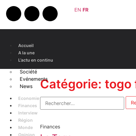
EN
FR
Accueil
A la une
L’actu en continu
Société
Evénements
Catégorie: togo 
News
Economie
Finances
Interview
Région
Finances
Monde
Opinion