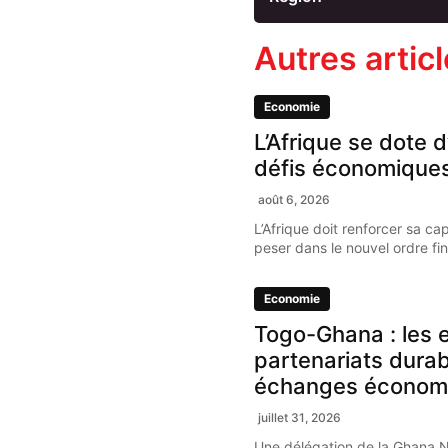
Autres artic
Economie
L’Afrique se dote d
défis économique
août 6, 2026
L’Afrique doit renforcer sa ca
peser dans le nouvel ordre fi
Economie
Togo-Ghana : les e
partenariats dura
échanges économ
juillet 31, 2026
Une délégation de la Ghana 