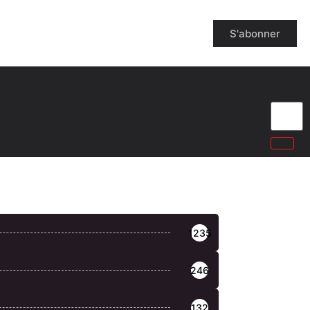
S'abonner
1235
246
132