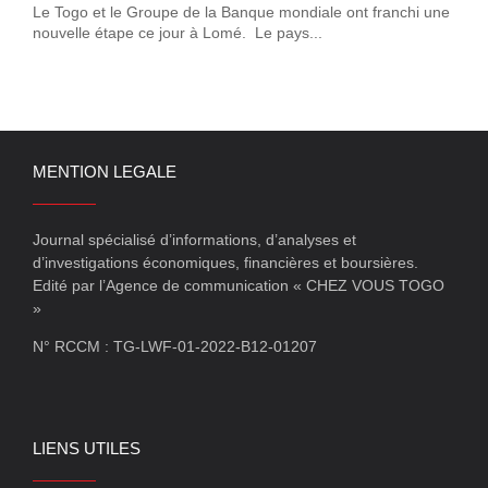
Le Togo et le Groupe de la Banque mondiale ont franchi une
nouvelle étape ce jour à Lomé. Le pays...
MENTION LEGALE
Journal spécialisé d’informations, d’analyses et
d’investigations économiques, financières et boursières.
Edité par l’Agence de communication « CHEZ VOUS TOGO
»
N° RCCM : TG-LWF-01-2022-B12-01207
LIENS UTILES