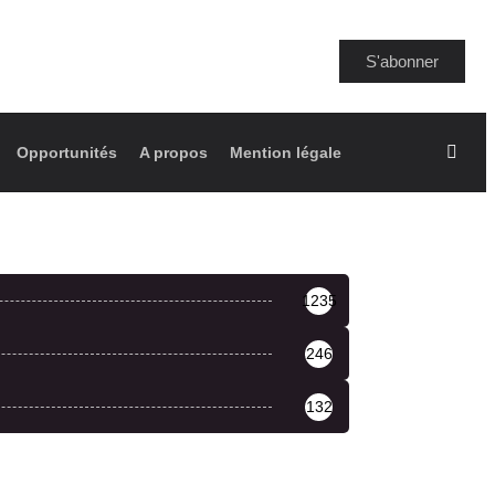
S'abonner
Opportunités
A propos
Mention légale
1235
246
132