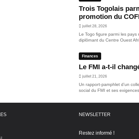
Trois Togolais parm
promotion du COF
juillet 28, 2026
Le Togo figure parmi les pays 
diplômant du Centre Ouest Afri
Finances
Le FMI a-t-il chang
juillet 21, 2026
Un rapport-pamphlet d’un colle
social du FMI et ses exigences
LES
NEWSLETTER
Restez informé !
il