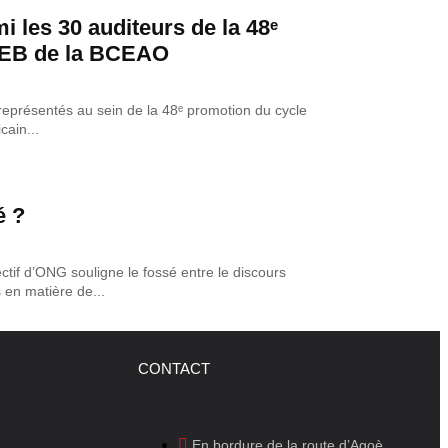
i les 30 auditeurs de la 48ᵉ
EB de la BCEAO
représentés au sein de la 48ᵉ promotion du cycle
cain...
é ?
ctif d’ONG souligne le fossé entre le discours
 en matière de...
CONTACT
En bordure de la route d’Agoè