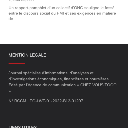
Un rapport-pamphlet d’un collectif d’ONG souligne le fossé
entre le discours social du FMI et ses exigences en matière
de...
MENTION LEGALE
Journal spécialisé d’informations, d’analyses et
d’investigations économiques, financières et boursières.
Edité par l’Agence de communication « CHEZ VOUS TOGO
»
N° RCCM : TG-LWF-01-2022-B12-01207
LIENS UTILES