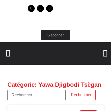
S'abonner
Catégorie: Yawa Djigbodi Tsègan