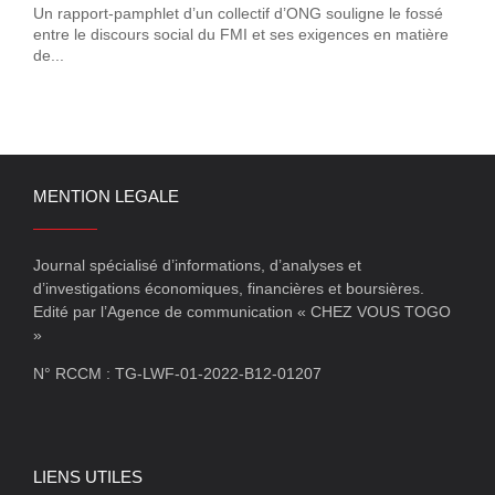
Un rapport-pamphlet d’un collectif d’ONG souligne le fossé
entre le discours social du FMI et ses exigences en matière
de...
MENTION LEGALE
Journal spécialisé d’informations, d’analyses et
d’investigations économiques, financières et boursières.
Edité par l’Agence de communication « CHEZ VOUS TOGO
»
N° RCCM : TG-LWF-01-2022-B12-01207
LIENS UTILES