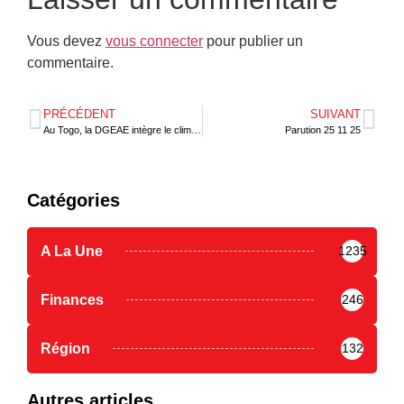
Vous devez
vous connecter
pour publier un
commentaire.
PRÉCÉDENT
SUIVANT
Au Togo, la DGEAE intègre le climat dans son cadre macroéconomique
Parution 25 11 25
Catégories
A La Une
1235
Finances
246
Région
132
Autres articles