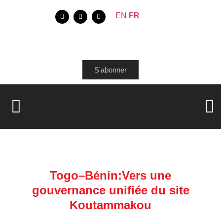
EN
FR
S'abonner
Togo–Bénin:Vers une
gouvernance unifiée du site
Koutammakou