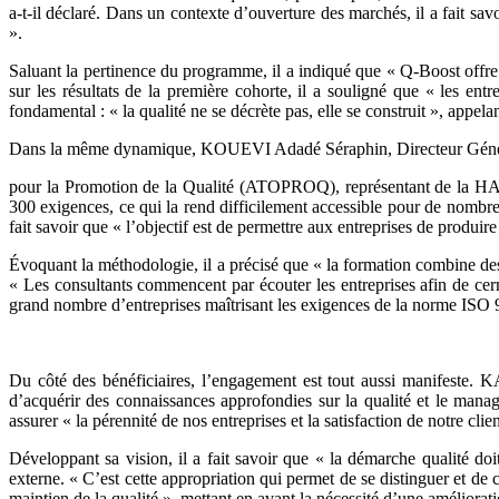
a-t-il déclaré. Dans un contexte d’ouverture des marchés, il a fait sav
».
Saluant la pertinence du programme, il a indiqué que « Q-Boost offr
sur les résultats de la première cohorte, il a souligné que « les entr
fondamental : « la qualité ne se décrète pas, elle se construit », appel
Dans la même dynamique, KOUEVI Adadé Séraphin, Directeur Génér
pour la Promotion de la Qualité (ATOPROQ), représentant de la HAUQ
300 exigences, ce qui la rend difficilement accessible pour de nombreu
fait savoir que « l’objectif est de permettre aux entreprises de produir
Évoquant la méthodologie, il a précisé que « la formation combine des
« Les consultants commencent par écouter les entreprises afin de cern
grand nombre d’entreprises maîtrisant les exigences de la norme ISO
Du côté des bénéficiaires, l’engagement est tout aussi manifeste
d’acquérir des connaissances approfondies sur la qualité et le manage
assurer « la pérennité de nos entreprises et la satisfaction de notre clien
Développant sa vision, il a fait savoir que « la démarche qualité doit 
externe. « C’est cette appropriation qui permet de se distinguer et de
maintien de la qualité », mettant en avant la nécessité d’une améliorat