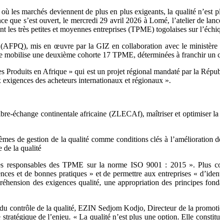
ù les marchés deviennent de plus en plus exigeants, la qualité n’est 
ence que s’est ouvert, le mercredi 29 avril 2026 à Lomé, l’atelier de
 les très petites et moyennes entreprises (TPME) togolaises sur l’échiqu
e (AFPQ), mis en œuvre par la GIZ en collaboration avec le ministère
mobilise une deuxième cohorte 17 TPME, déterminées à franchir un cap
 des Produits en Afrique » qui est un projet régional mandaté par la Ré
ux exigences des acheteurs internationaux et régionaux ».
re-échange continentale africaine (ZLECAf), maîtriser et optimiser la q
s de gestion de la qualité comme conditions clés à l’amélioration des
 de la qualité
les responsables des TPME sur la norme ISO 9001 : 2015 ». Plus conc
es et de bonnes pratiques » et de permettre aux entreprises « d’identi
compréhension des exigences qualité, une appropriation des principes f
u contrôle de la qualité, EZIN Sedjom Kodjo, Directeur de la promotio
 stratégique de l’enjeu. « La qualité n’est plus une option. Elle constit