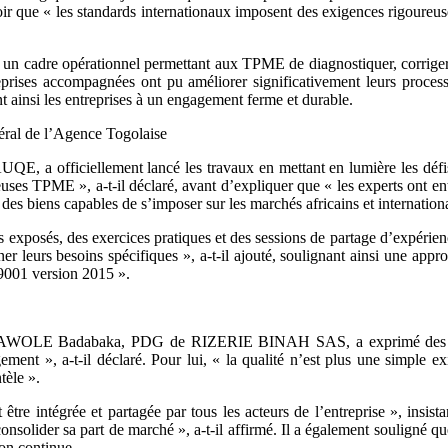
oir que « les standards internationaux imposent des exigences rigoureuse
e un cadre opérationnel permettant aux TPME de diagnostiquer, corriger
eprises accompagnées ont pu améliorer significativement leurs processus
ant ainsi les entreprises à un engagement ferme et durable.
al de l’Agence Togolaise
E, a officiellement lancé les travaux en mettant en lumière les déf
ses TPME », a-t-il déclaré, avant d’expliquer que « les experts ont entre
e des biens capables de s’imposer sur les marchés africains et internation
 exposés, des exercices pratiques et des sessions de partage d’expérien
er leurs besoins spécifiques », a-t-il ajouté, soulignant ainsi une app
 9001 version 2015 ».
. KAWOLE Badabaka, PDG de RIZERIE BINAH SAS, a exprimé des attentes
ment », a-t-il déclaré. Pour lui, « la qualité n’est plus une simple e
tèle ».
être intégrée et partagée par tous les acteurs de l’entreprise », insist
 consolider sa part de marché », a-t-il affirmé. Il a également souligné 
ion continue.